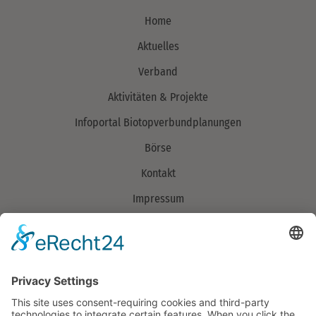
Home
Aktuelles
Verband
Aktivitäten & Projekte
Infoportal Biotopverbundplanungen
Börse
Kontakt
Impressum
Datenschutzerklärung
Verband
Über uns