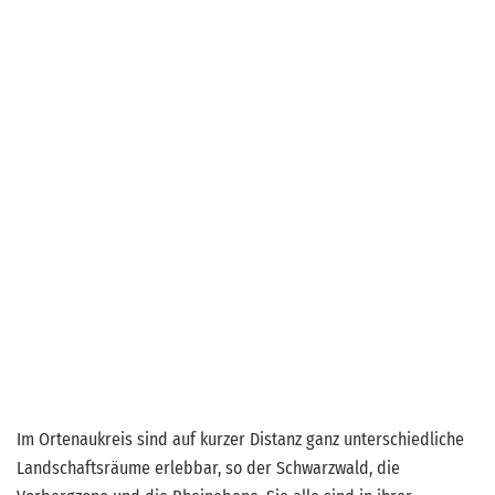
„Die
Vielfalt
in
der
Ortenau
gemeinsam
fördern!“
Im Ortenaukreis sind auf kurzer Distanz ganz unterschiedliche
Landschaftsräume erlebbar, so der Schwarzwald, die