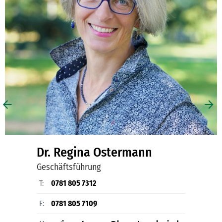
Dr. Regina Ostermann
Geschäftsführung
T:
0781 805 7312
F:
0781 805 7109