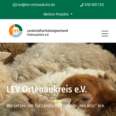
lev@lev-ortenaukreis.de
0781 805 7312
Weitere Projekte
LEV Ortenaukreis e.V.
Wir setzen uns für Landschaftspflege „mit Biss“ ein.