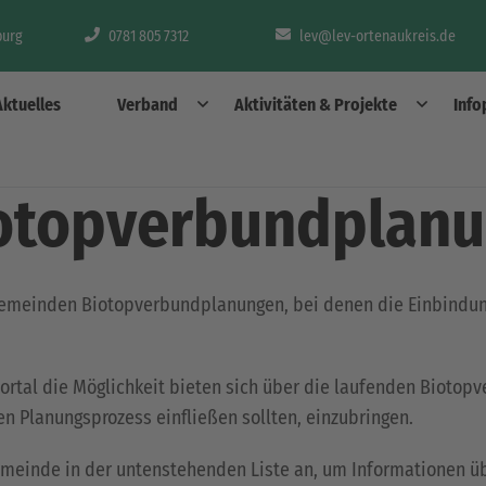
burg
0781 805 7312
lev@lev-ortenaukreis.de
Aktuelles
Verband
Aktivitäten & Projekte
Info
iotopverbundplan
Gemeinden Biotopverbundplanungen, bei denen die Einbindung
ortal die Möglichkeit bieten sich über die laufenden Biotop
 Planungsprozess einfließen sollten, einzubringen.
Gemeinde in der untenstehenden Liste an, um Informationen 