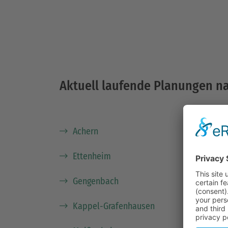
Aktuell laufende Planungen 
Achern
Ettenheim
Gengenbach
Kappel-Grafenhausen