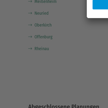
Meißenheim
Neuried
Oberkirch
Offenburg
Rheina
u
Abgeschlossene Planungen