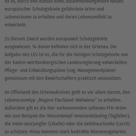
ist es, durch den Aufbau eines zusammenhängenden Netzes
europäischer Schutzgebiete gefährdete Arten und
Lebensräume zu erhalten und deren Lebensumfeld zu
entwickeln.
Zu diesem Zweck wurden europaweit Schutzgebiete
ausgewiesen. 14 davon befinden sich in der Ortenau. Die
Aufgabe des LEV ist es, die für die hiesigen Schutzgebiete von
der baden-württembergischen Landesregierung entwickelten
Pflege- und Entwicklungspläne (sog. Managementpläne)
gemeinsam mit den Bewirtschaftern praktisch umzusetzen.
Im Offenland des Ortenaukreises geht es vor allem darum, den
Lebensraumtyp „Magere Flachland-Mähwiese“ zu erhalten.
Außerdem gilt es die hier vorkommenden seltenen FFH-Arten
wie zum Beispiel der Wiesenknopf-Ameisenbläuling (Tagfalter),
die Helm-Azurjungfer (Libelle) oder die Gelbbauchunke (Lurch)
zu schützen. Hinzu kommen stark bedrohte Wiesenvogelarten