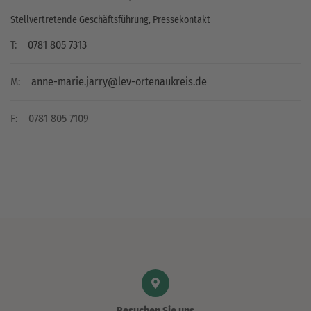
Stellvertretende Geschäftsführung, Pressekontakt
T:
0781 805 7313
M:
anne-marie.jarry@lev-ortenaukreis.de
F:
0781 805 7109
Besuchen Sie uns