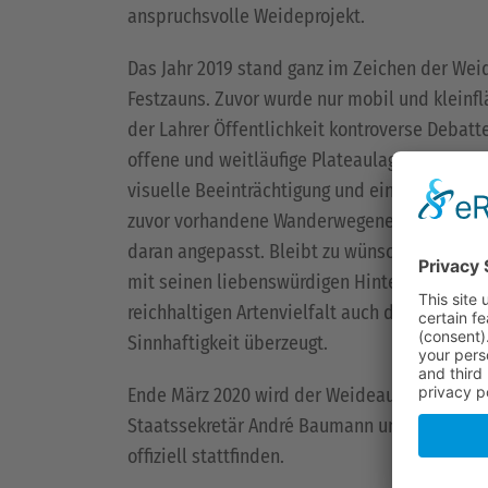
anspruchsvolle Weideprojekt.
Das Jahr 2019 stand ganz im Zeichen der Wei
Festzauns. Zuvor wurde nur mobil und kleinfl
der Lahrer Öffentlichkeit kontroverse Debatt
offene und weitläufige Plateaulage gerne für 
visuelle Beeinträchtigung und eingeschränk
zuvor vorhandene Wanderwegenetz ist nach wi
daran angepasst. Bleibt zu wünschen, dass z
mit seinen liebenswürdigen Hinterwälder Ri
reichhaltigen Artenvielfalt auch den letzten 
Sinnhaftigkeit überzeugt.
Ende März 2020 wird der Weideauftrieb unter
Staatssekretär André Baumann und) der Regi
offiziell stattfinden.