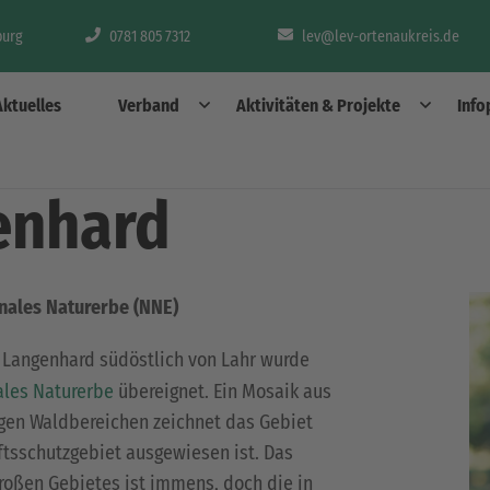
burg
0781 805 7312
lev@lev-ortenaukreis.de
Aktuelles
Verband
Aktivitäten & Projekte
Info
enhard
nales Naturerbe (NNE)
Langenhard südöstlich von Lahr wurde
ales Naturerbe
übereignet. Ein Mosaik aus
tigen Waldbereichen zeichnet das Gebiet
ftsschutzgebiet ausgewiesen ist. Das
roßen Gebietes ist immens, doch die in