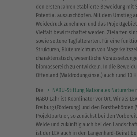
den ersten Jahren etablierte Beweidung mit S
Potential auszuschöpfen. Mit dem Umstieg a
Weidedruck zunehmen und das Projektgebiet 
Vielfalt bewirtschaftet werden. Zielarten si
sowie seltene Tagfalterarten. Für eine funkt
Strukturen, Blütenreichtum von Magerkeitsze
charakteristisch, wesentliche Voraussetzung
biomassereich zu entwickeln. In die Beweid
Offenland (Waldrodungsinsel) auch rund 10 
Die
NABU-Stiftung Nationales Naturerbe
m
NABU Lahr ist Koordinator vor Ort. Wir als 
Freiburg (Förderung) und den Forstbehörden
Projektpartner, so zunächst bei den Vorbereit
Weide und zukünftig auch bei den Landschaf
ist der LEV auch in den Langenhard-Beirat be