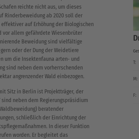
chafen reichte nicht aus, um dieses
uf Rinderbeweidung ab 2020 soll der
effektiver auf Erhöhung der Biologischen
nd vor allem gefährdete Wiesenbrüter
D
ionierende Beweidung sind vielfältige
igern oder der Dung der Weidetiere
Ges
en um die Insektenfauna arten- und
T:
ung sind neben dem vorherrschenden
Hektar angrenzender Wald einbezogen.
M:
it Sitz in Berlin ist Projektträger, der
F:
LEV sind neben dem Regierungspräsidium
 (Waldbeweidung) beratender
ungen, schließlich der Einrichtung der
tspflegemaßnahmen. In dieser Funktion
rufen worden. Er begleitet das