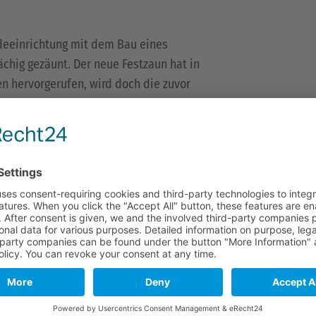
deeinrichtung mit dem Bau eines
ächig gezäunt. Der neue Festzaun hat in
en hervorgerufen, wird doch die zuvor
Freizeitaktivitäten genutzt. Vor allem eine
ter Bewegungsraum wurden beklagt. Das
e vor frei nutzbar, die acht Koppeln sind
ukünftig das Weideprojekt Langenhard
ndern und der von ihnen bewirkten
Zweifler von seiner naturschutzfachlichen
 der Schirmherrschaft von (Herrn
erungspräsidentin Bärbel Schäfer ganz