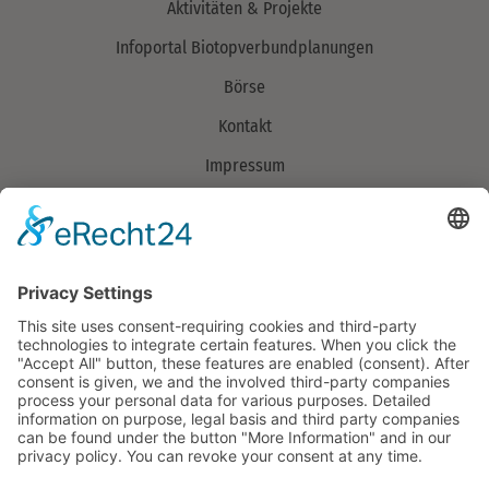
Aktivitäten & Projekte
Infoportal Biotopverbundplanungen
Börse
Kontakt
Impressum
Datenschutzerklärung
Verband
Über uns
> Mitglieder
Aufgaben
Organisation
Team