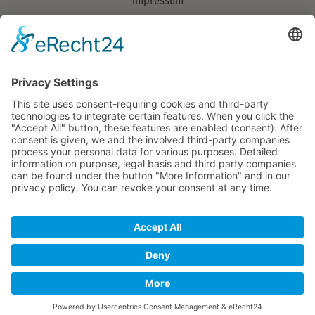
Impressum
Datenschutzerklärung
Verband
Über uns
> Mitglieder
Aufgaben
Organisation
Team
© 2026 Copyright Landschaftserhaltungsverband Ortenaukreis
e.V. Alle Rechte vorhanden.